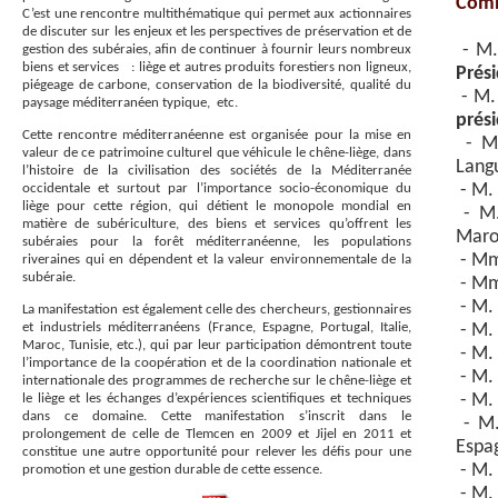
Comi
C’est une rencontre multithématique qui permet aux actionnaires
de discuter sur les enjeux et les perspectives de préservation et de
- M.
gestion des subéraies, afin de continuer à fournir leurs nombreux
biens et services : liège et autres produits forestiers non ligneux,
Prés
piégeage de carbone, conservation de la biodiversité, qualité du
- M.
paysage méditerranéen typique, etc.
prés
Cette rencontre méditerranéenne est organisée pour la mise en
- M.
valeur de ce patrimoine culturel que véhicule le chêne-liège, dans
Lang
l’histoire de la civilisation des sociétés de la Méditerranée
occidentale et surtout par l’importance socio-économique du
- M. 
liège pour cette région, qui détient le monopole mondial en
- M.
matière de subériculture, des biens et services qu’offrent les
Maro
subéraies pour la forêt méditerranéenne, les populations
- Mme
riveraines qui en dépendent et la valeur environnementale de la
subéraie.
- Mme
- M.
La manifestation est également celle des chercheurs, gestionnaires
et industriels méditerranéens (France, Espagne, Portugal, Italie,
- M.
Maroc, Tunisie, etc.), qui par leur participation démontrent toute
- M. 
l’importance de la coopération et de la coordination nationale et
- M. 
internationale des programmes de recherche sur le chêne-liège et
le liège et les échanges d’expériences scientifiques et techniques
- M. 
dans ce domaine. Cette manifestation s’inscrit dans le
- M.
prolongement de celle de Tlemcen en 2009 et Jijel en 2011 et
Espa
constitue une autre opportunité pour relever les défis pour une
- M. 
promotion et une gestion durable de cette essence.
- M. 