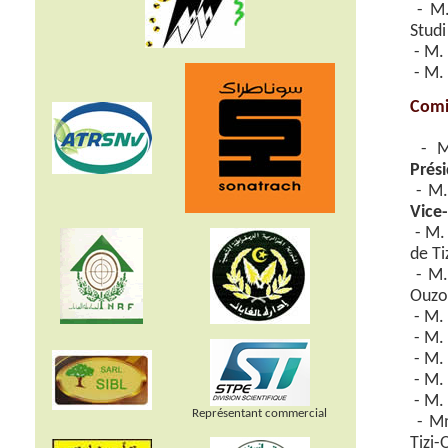
- M.
Studi
- M. 
- M. 
Comi
- M.
Prés
- M.
Vice
- M. 
de Ti
- M.
Ouzo
- M. 
- M.
- M. 
- M.
- M. 
Représentant commercial
- Mm
Tizi-