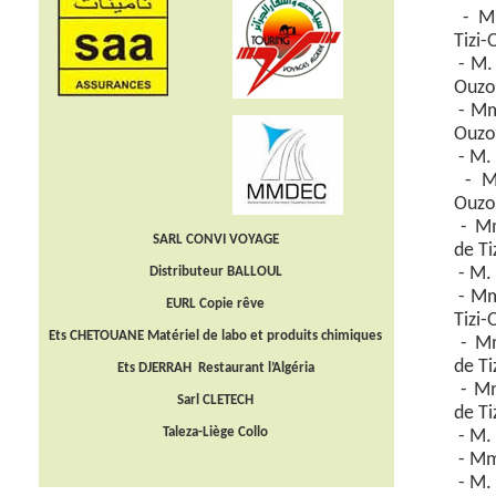
- Mm
Tizi-
- M.
Ouzo
- Mm
Ouzo
- M.
- M.
Ouzo
- Mm
SARL CONVI VOYAGE
de Ti
Distributeur BALLOUL
- M.
- Mm
EURL Copie rêve
Tizi-
Ets CHETOUANE Matériel de labo et produits chimiques
- Mm
de Ti
Ets DJERRAH Restaurant l’Algéria
- Mm
Sarl CLETECH
de Ti
Taleza-Liège Collo
- M.
- Mm
- M. 