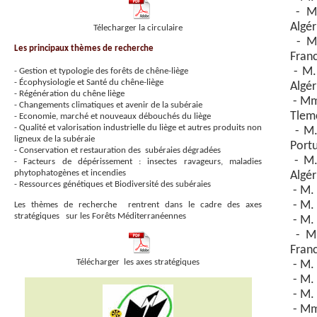
- Mm
Algér
Télecharger la circulaire
- M.
Les principaux thèmes de recherche
Fran
- M.
- Gestion et typologie des forêts de chêne-liège
- Écophysiologie et Santé du chêne-liège
Algér
- Régénération du chêne liège
- Mm
- Changements climatiques et avenir de la subéraie
Tlemc
- Economie, marché et nouveaux débouchés du liège
- Qualité et valorisation industrielle du liège et autres produits non
- M.
ligneux de la subéraie
Port
- Conservation et restauration des subéraies dégradées
- M.
- Facteurs de dépérissement : insectes ravageurs, maladies
phytophatogènes et incendies
Algér
- Ressources génétiques et Biodiversité des subéraies
- M. 
- M. 
Les thèmes de recherche rentrent dans le cadre des axes
stratégiques sur les Forêts Méditerranéennes
- M. 
- M.
Fran
Télécharger les axes stratégiques
- M. 
- M.
- M. 
- Mme